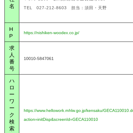
名
TEL 027-212-8603 担当：須田・天野
H
https://nishiken-woodex.co.jp/
P
求
人
10010-5847061
番
号
ハ
ロ
ー
ワ
ー
https://www.hellowork.mhlw.go.jp/kensaku/GECA110010.
ク
action=initDisp&screenId=GECA110010
検
索