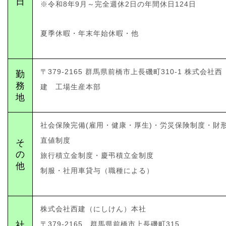
日
※令和8年9月～完全週休2日の年間休日124日
夏季休暇・年末年始休暇・他
〒379-2165 群馬県前橋市上長磯町310-1 株式会社西
勤
務
建 工場生産本部
地
社会保険完備(雇用・健康・厚生)・労災保険制度・財
直値制度
そ
の
旅行積立金制度・慶弔積立金制度
他
制服・社用車貸与（職種による）
株式会社西建（にしけん）本社
社
〒379-2165 群馬県前橋市上長磯町315