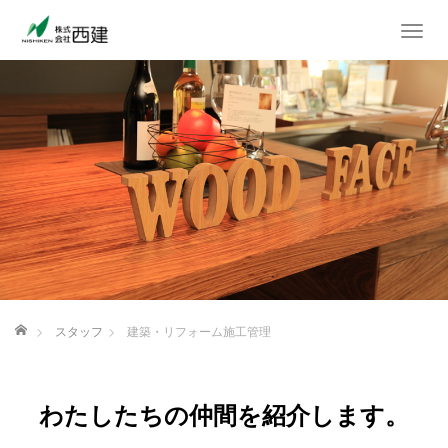
T
o
g
g
l
e
n
a
v
i
g
a
t
i
ホーム
スタッフ
建築・リフォーム施工管理
o
n
わたしたちの仲間を紹介します。